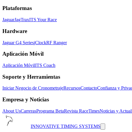
Plataformas
Jaguar
JagTrax
ITS Your Race
Hardware
Jaguar G4 Series
jClock
RF Ranger
Aplicación Móvil
Aplicación Móvil
ITS Coach
Soporte y Herramientas
Iniciar Negocio de Cronometraje
Recursos
Contacto
Confianza y Priva
Empresa y Noticias
About Us
Carreras
Programa Beta
Revista RaceTimes
Noticias y Actual
INNOVATIVE TIMING SYSTEMS