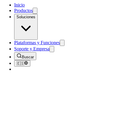
Inicio
Productos
Soluciones
Plataformas y Funciones
Soporte y Empresa
Buscar
🇪🇸
Volver al Blog
Industry Insights
Timer of The Month - May 2019
May 1, 2019
3
min de lectura
211
vistas
Timer of the Month is a recognition bestowed upon a Jaguar timer at
like to highlight their contributions and hard work.