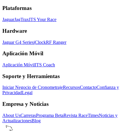
Plataformas
Jaguar
JagTrax
ITS Your Race
Hardware
Jaguar G4 Series
jClock
RF Ranger
Aplicación Móvil
Aplicación Móvil
ITS Coach
Soporte y Herramientas
Iniciar Negocio de Cronometraje
Recursos
Contacto
Confianza y
Privacidad
Legal
Empresa y Noticias
About Us
Carreras
Programa Beta
Revista RaceTimes
Noticias y
Actualizaciones
Blog