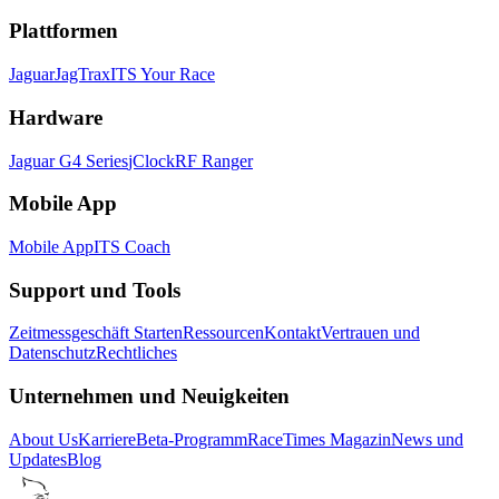
Plattformen
Jaguar
JagTrax
ITS Your Race
Hardware
Jaguar G4 Series
jClock
RF Ranger
Mobile App
Mobile App
ITS Coach
Support und Tools
Zeitmessgeschäft Starten
Ressourcen
Kontakt
Vertrauen und
Datenschutz
Rechtliches
Unternehmen und Neuigkeiten
About Us
Karriere
Beta-Programm
RaceTimes Magazin
News und
Updates
Blog