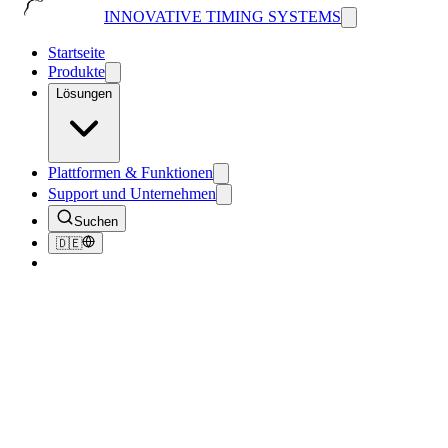
INNOVATIVE TIMING SYSTEMS
Startseite
Produkte
Lösungen
Plattformen & Funktionen
Support und Unternehmen
Suchen
🇩🇪
Zurück zum Blog
Company
What to Expect at the Jaguar Users
Conference
November 29, 2018
4
Min. Lesezeit
211
Aufrufe