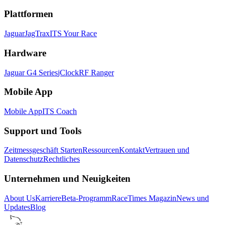
Plattformen
Jaguar
JagTrax
ITS Your Race
Hardware
Jaguar G4 Series
jClock
RF Ranger
Mobile App
Mobile App
ITS Coach
Support und Tools
Zeitmessgeschäft Starten
Ressourcen
Kontakt
Vertrauen und
Datenschutz
Rechtliches
Unternehmen und Neuigkeiten
About Us
Karriere
Beta-Programm
RaceTimes Magazin
News und
Updates
Blog