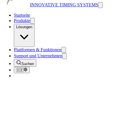
INNOVATIVE TIMING SYSTEMS
Startseite
Produkte
Lösungen
Plattformen & Funktionen
Support und Unternehmen
Suchen
🇩🇪
Innovative Lösungen für
Jeden Zeitmessbedarf
Unsere Grundwerte – Innovation, Präzision und Zuverlässigkeit –
stehen im Mittelpunkt jeder Lösung, die wir anbieten. Unabhängig
vom Umfang oder Rahmen Ihrer Veranstaltung liefern wir
modernste Technologie und erstklassigen Support, um genaue
Ergebnisse und eine außergewöhnliche Erfahrung für alle