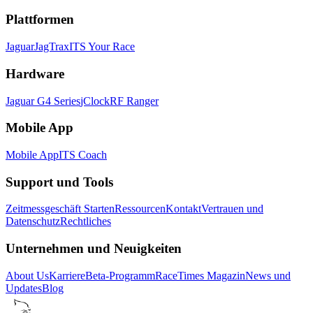
Plattformen
Jaguar
JagTrax
ITS Your Race
Hardware
Jaguar G4 Series
jClock
RF Ranger
Mobile App
Mobile App
ITS Coach
Support und Tools
Zeitmessgeschäft Starten
Ressourcen
Kontakt
Vertrauen und
Datenschutz
Rechtliches
Unternehmen und Neuigkeiten
About Us
Karriere
Beta-Programm
RaceTimes Magazin
News und
Updates
Blog