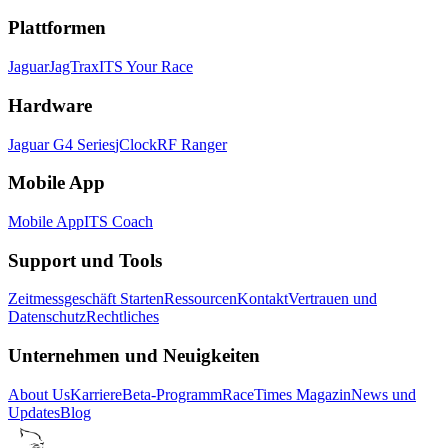
Plattformen
Jaguar
JagTrax
ITS Your Race
Hardware
Jaguar G4 Series
jClock
RF Ranger
Mobile App
Mobile App
ITS Coach
Support und Tools
Zeitmessgeschäft Starten
Ressourcen
Kontakt
Vertrauen und
Datenschutz
Rechtliches
Unternehmen und Neuigkeiten
About Us
Karriere
Beta-Programm
RaceTimes Magazin
News und
Updates
Blog