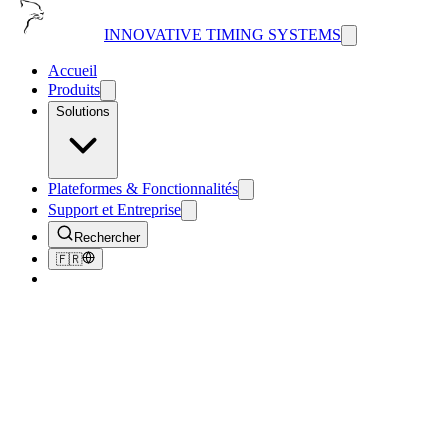
INNOVATIVE TIMING SYSTEMS
Accueil
Produits
Solutions
Plateformes & Fonctionnalités
Support et Entreprise
Rechercher
🇫🇷
Retour au Blog
Tips & Tricks
Free Ways to Promote Your Next Event
August 31, 2018
4
min de lecture
205
vues