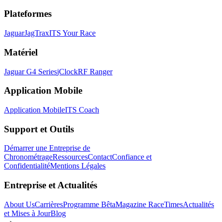
Plateformes
Jaguar
JagTrax
ITS Your Race
Matériel
Jaguar G4 Series
jClock
RF Ranger
Application Mobile
Application Mobile
ITS Coach
Support et Outils
Démarrer une Entreprise de
Chronométrage
Ressources
Contact
Confiance et
Confidentialité
Mentions Légales
Entreprise et Actualités
About Us
Carrières
Programme Bêta
Magazine RaceTimes
Actualités
et Mises à Jour
Blog