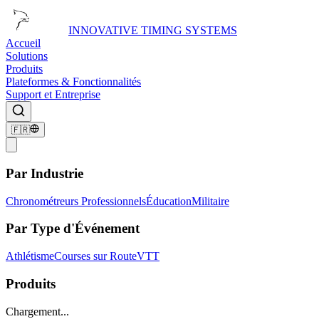
INNOVATIVE TIMING SYSTEMS
Accueil
Solutions
Produits
Plateformes & Fonctionnalités
Support et Entreprise
🇫🇷
Par Industrie
Chronométreurs Professionnels
Éducation
Militaire
Par Type d'Événement
Athlétisme
Courses sur Route
VTT
Produits
Chargement...