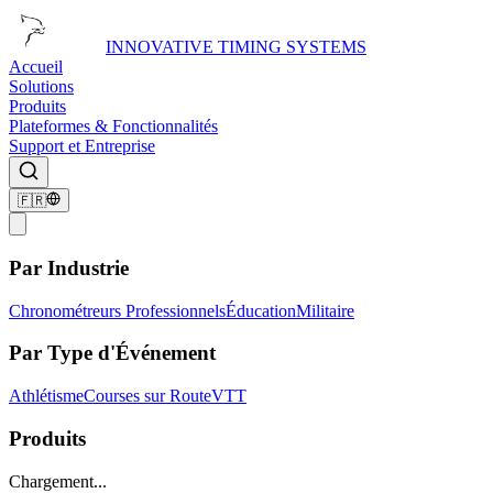
INNOVATIVE TIMING SYSTEMS
Accueil
Solutions
Produits
Plateformes & Fonctionnalités
Support et Entreprise
🇫🇷
Par Industrie
Chronométreurs Professionnels
Éducation
Militaire
Par Type d'Événement
Athlétisme
Courses sur Route
VTT
Produits
Chargement...