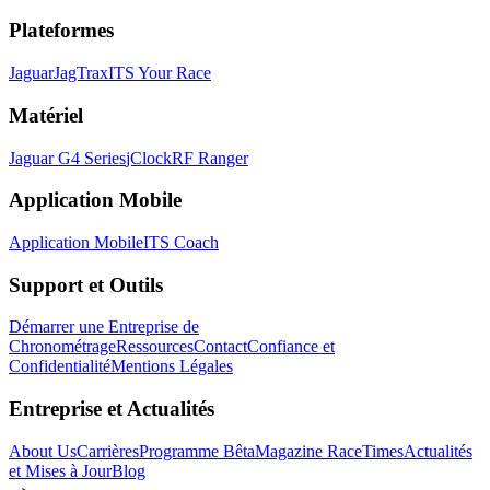
Plateformes
Jaguar
JagTrax
ITS Your Race
Matériel
Jaguar G4 Series
jClock
RF Ranger
Application Mobile
Application Mobile
ITS Coach
Support et Outils
Démarrer une Entreprise de
Chronométrage
Ressources
Contact
Confiance et
Confidentialité
Mentions Légales
Entreprise et Actualités
About Us
Carrières
Programme Bêta
Magazine RaceTimes
Actualités
et Mises à Jour
Blog