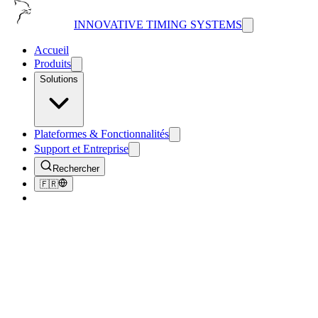
INNOVATIVE TIMING SYSTEMS
Accueil
Produits
Solutions
Plateformes & Fonctionnalités
Support et Entreprise
Rechercher
🇫🇷
Retour aux Industries
Chronométrage de Précision pour
Défense et Forces Armées
ITS est honoré de servir ceux qui servent notre pays. Nous
fournissons des solutions de chronométrage conçues pour l'usage