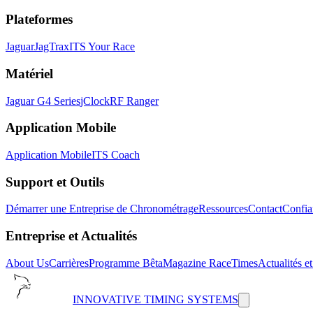
Plateformes
Jaguar
JagTrax
ITS Your Race
Matériel
Jaguar G4 Series
jClock
RF Ranger
Application Mobile
Application Mobile
ITS Coach
Support et Outils
Démarrer une Entreprise de Chronométrage
Ressources
Contact
Confia
Entreprise et Actualités
About Us
Carrières
Programme Bêta
Magazine RaceTimes
Actualités e
INNOVATIVE TIMING SYSTEMS