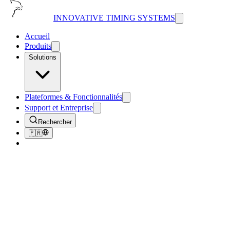
INNOVATIVE TIMING SYSTEMS
Accueil
Produits
Solutions
Plateformes & Fonctionnalités
Support et Entreprise
Rechercher
🇫🇷
Retour au Blog
News
Timer of the Month - August 2019
August 1, 2019
5
min de lecture
244
vues