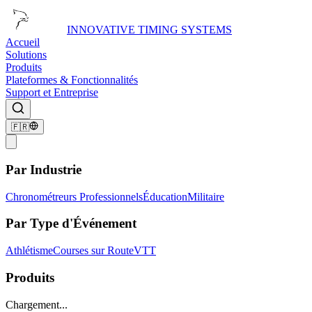
INNOVATIVE TIMING SYSTEMS
Accueil
Solutions
Produits
Plateformes & Fonctionnalités
Support et Entreprise
🇫🇷
Par Industrie
Chronométreurs Professionnels
Éducation
Militaire
Par Type d'Événement
Athlétisme
Courses sur Route
VTT
Produits
Chargement...