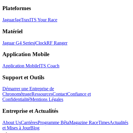
Plateformes
Jaguar
JagTrax
ITS Your Race
Matériel
Jaguar G4 Series
jClock
RF Ranger
Application Mobile
Application Mobile
ITS Coach
Support et Outils
Démarrer une Entreprise de
Chronométrage
Ressources
Contact
Confiance et
Confidentialité
Mentions Légales
Entreprise et Actualités
About Us
Carrières
Programme Bêta
Magazine RaceTimes
Actualités
et Mises à Jour
Blog