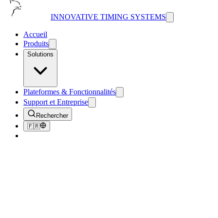
INNOVATIVE TIMING SYSTEMS
Accueil
Produits
Solutions
Plateformes & Fonctionnalités
Support et Entreprise
Rechercher
🇫🇷
Retour au Blog
Tips & Tricks
Tips for Getting Millennials and Gen
Z'ers More Involved in Your Races
August 16, 2018
4
min de lecture
208
vues