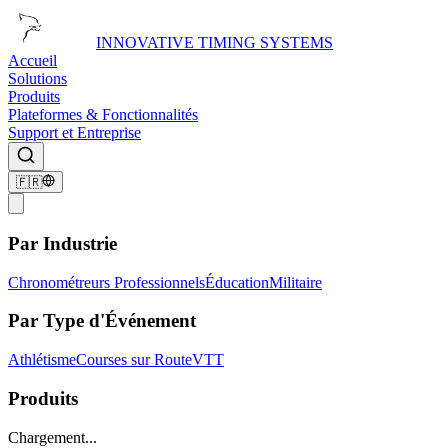
INNOVATIVE TIMING SYSTEMS
Accueil
Solutions
Produits
Plateformes & Fonctionnalités
Support et Entreprise
🇫🇷
Par Industrie
Chronométreurs Professionnels
Éducation
Militaire
Par Type d'Événement
Athlétisme
Courses sur Route
VTT
Produits
Chargement...