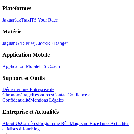
Plateformes
Jaguar
JagTrax
ITS Your Race
Matériel
Jaguar G4 Series
jClock
RF Ranger
Application Mobile
Application Mobile
ITS Coach
Support et Outils
Démarrer une Entreprise de
Chronométrage
Ressources
Contact
Confiance et
Confidentialité
Mentions Légales
Entreprise et Actualités
About Us
Carrières
Programme Bêta
Magazine RaceTimes
Actualités
et Mises à Jour
Blog