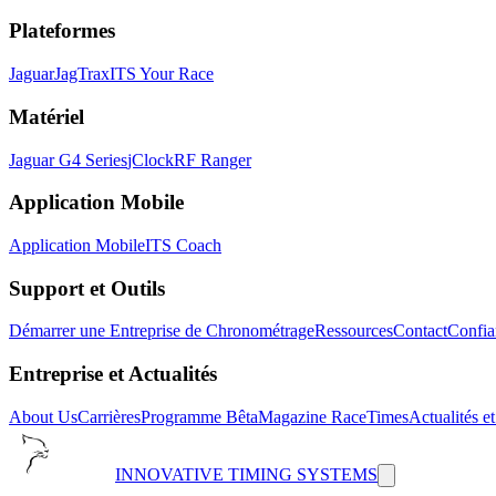
Plateformes
Jaguar
JagTrax
ITS Your Race
Matériel
Jaguar G4 Series
jClock
RF Ranger
Application Mobile
Application Mobile
ITS Coach
Support et Outils
Démarrer une Entreprise de Chronométrage
Ressources
Contact
Confia
Entreprise et Actualités
About Us
Carrières
Programme Bêta
Magazine RaceTimes
Actualités e
INNOVATIVE TIMING SYSTEMS