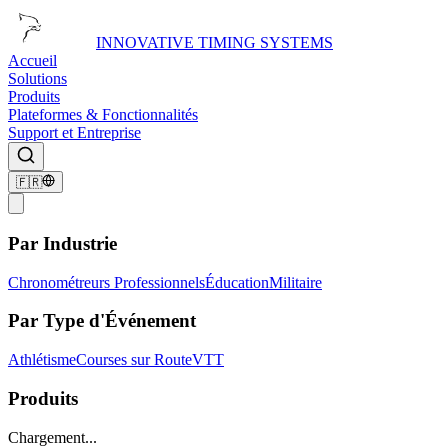
INNOVATIVE TIMING SYSTEMS
Accueil
Solutions
Produits
Plateformes & Fonctionnalités
Support et Entreprise
🇫🇷
Par Industrie
Chronométreurs Professionnels
Éducation
Militaire
Par Type d'Événement
Athlétisme
Courses sur Route
VTT
Produits
Chargement...