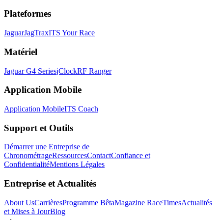
Plateformes
Jaguar
JagTrax
ITS Your Race
Matériel
Jaguar G4 Series
jClock
RF Ranger
Application Mobile
Application Mobile
ITS Coach
Support et Outils
Démarrer une Entreprise de
Chronométrage
Ressources
Contact
Confiance et
Confidentialité
Mentions Légales
Entreprise et Actualités
About Us
Carrières
Programme Bêta
Magazine RaceTimes
Actualités
et Mises à Jour
Blog