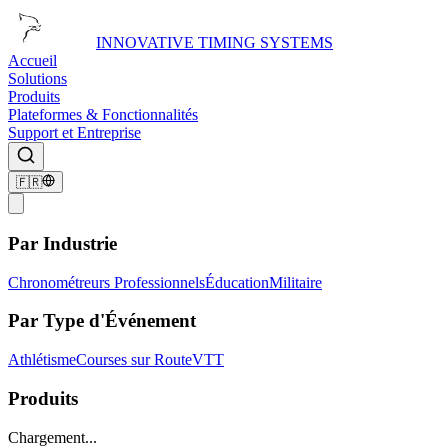
INNOVATIVE TIMING SYSTEMS
Accueil
Solutions
Produits
Plateformes & Fonctionnalités
Support et Entreprise
🇫🇷
Par Industrie
Chronométreurs Professionnels
Éducation
Militaire
Par Type d'Événement
Athlétisme
Courses sur Route
VTT
Produits
Chargement...